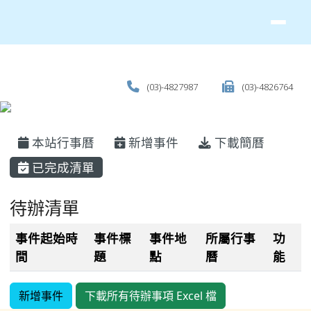
(03)-4827987
(03)-4826764
主內容區域
本站行事曆
新增事件
下載簡曆
已完成清單
待辦清單
事件起始時
事件標
事件地
所屬行事
功
間
題
點
曆
能
新增事件
下載所有待辦事項 Excel 檔