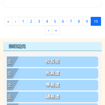
第一頁
上一頁
(目
«
‹
1
2
3
4
5
6
7
8
9
10
下一頁
最後頁
›
»
左邊區域內容
認識楊光
校長室
教務處
學務處
總務處