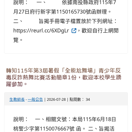
說明： 一、 依據南投縣政府115年7
月27日府行新字第1150165730號函辦理。
二、 旨揭手冊電子檔置放於下列網址：
https://reurl.cc/6XDgLr
，歡迎自行上網閱
覽。
轉知115年第3屆暑假「全能尬舞場」青少年反
毒反詐熱舞比賽活動簡章1份，歡迎本校學生踴
躍參加。
生教組長
-
一般公告
| 2026-07-28 | 點閱數： 34
說明： 一、相關文號：本局115年6月18日
桃警少字第1150076667號 函。 二、旨揭活