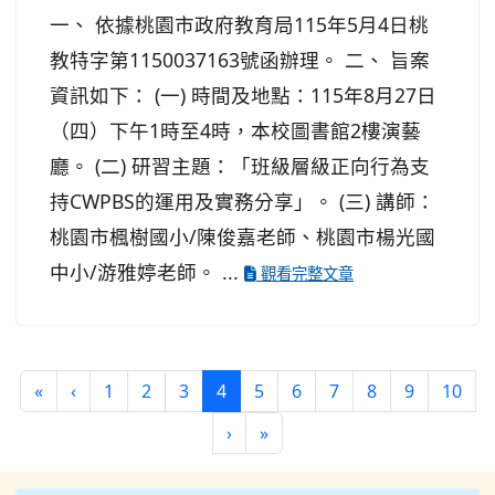
一、 依據桃園市政府教育局115年5月4日桃
教特字第1150037163號函辦理。 二、 旨案
資訊如下： (一) 時間及地點：115年8月27日
（四）下午1時至4時，本校圖書館2樓演藝
廳。 (二) 研習主題：「班級層級正向行為支
持CWPBS的運用及實務分享」。 (三) 講師：
桃園市楓樹國小/陳俊嘉老師、桃園市楊光國
中小/游雅婷老師。 ...
觀看完整文章
第一頁
上一頁
(目前頁次)
«
‹
1
2
3
4
5
6
7
8
9
10
下一頁
最後頁
›
»