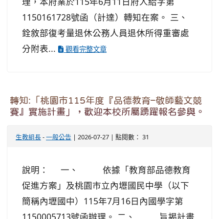
理，本府業於115年6月11日府人給字第
1150161728號函（計達）轉知在案。 三、
銓敘部復考量退休公務人員退休所得重審處
分附表...
觀看完整文章
轉知:「桃園市115年度『品德教育–敬師藝文競
賽』實施計畫」，歡迎本校所屬踴躍報名參與。
生教組長
-
一般公告
| 2026-07-27 | 點閱數： 31
說明： 一、 依據「教育部品德教育
促進方案」及桃園市立內壢國民中學（以下
簡稱內壢國中）115年7月16日內國學字第
1150005713號函辦理。 二、 旨揭計畫