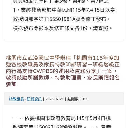
員員額編制準則」第3條、第4條、第7條之
1，業經教育部於中華民國115年7月15日以臺
教授國部字第1155501981A號令修正發布，
檢送發布令影本及修正條文各1份，請查照。
桃園市立武漢國民中學辦理「桃園市115年度加
強各校教職員及家長特教知能研習－班級層級正
向行為支持CWPBS的運用及實務分享」一案，
敬請鼓勵所屬教師、特教助理員、家長踴躍報名
參加
特教組長
-
研習資訊
| 2026-07-21 | 點閱數： 83
一、 依據桃園市政府教育局115年5月4日桃
教特字第1150037163號函辦理。 二、 旨案