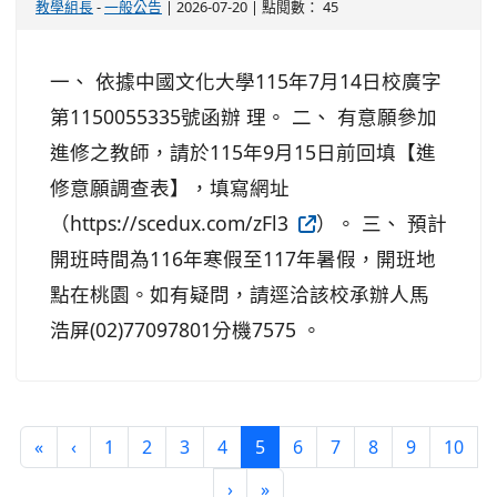
教學組長
-
一般公告
| 2026-07-20 | 點閱數： 45
一、 依據中國文化大學115年7月14日校廣字
第1150055335號函辦 理。 二、 有意願參加
進修之教師，請於115年9月15日前回填【進
修意願調查表】，填寫網址
（https://scedux.com/zFl3
）。 三、 預計
開班時間為116年寒假至117年暑假，開班地
點在桃園。如有疑問，請逕洽該校承辦人馬
浩屏(02)77097801分機7575 。
第一頁
上一頁
(目前頁次)
«
‹
1
2
3
4
5
6
7
8
9
10
下一頁
最後頁
›
»