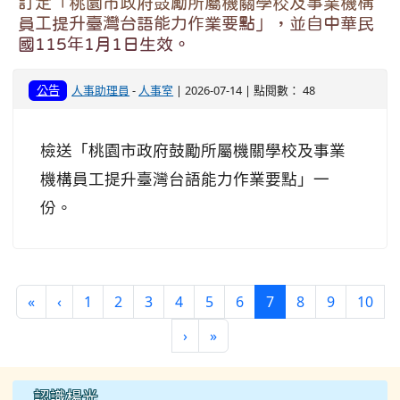
訂定「桃園市政府鼓勵所屬機關學校及事業機構
員工提升臺灣台語能力作業要點」，並自中華民
國115年1月1日生效。
公告
人事助理員
-
人事室
| 2026-07-14 | 點閱數： 48
檢送「桃園市政府鼓勵所屬機關學校及事業
機構員工提升臺灣台語能力作業要點」一
份。
第一頁
上一頁
(目前頁次)
«
‹
1
2
3
4
5
6
7
8
9
10
下一頁
最後頁
›
»
左邊區域內容
認識楊光