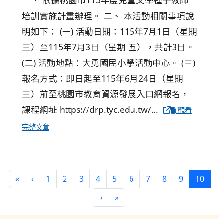
一、 依據桃園市115年度兒童文學種子教師
培訓實施計畫辦理。 二、 本活動相關事項說
明如下： (一) 活動日期：115年7月1日（星期
三）至115年7月3日（星期 五），共計3日。
(二) 活動地點：大勇國民小學活動中心。 (三)
報名方式：即日起至115年6月24日（星期
三）前至桃園市教育資源發展入口網報名，
課程網址 https://drp.tyc.edu.tw/...
觀看
完整文章
第一頁
上一頁
(目
«
‹
1
2
3
4
5
6
7
8
9
10
下一頁
最後頁
›
»