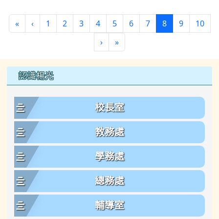
第一頁
上一頁
(目前頁次)
«
‹
1
2
3
4
5
6
7
8
9
10
下一頁
最後頁
›
»
左邊區域內容
認識楊光
校長室
教務處
學務處
總務處
輔導室