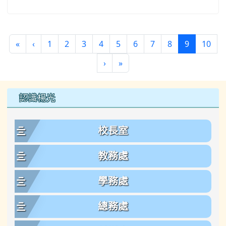
第一頁
上一頁
(目前頁次)
«
‹
1
2
3
4
5
6
7
8
9
10
下一頁
最後頁
›
»
左邊區域內容
認識楊光
校長室
教務處
學務處
總務處