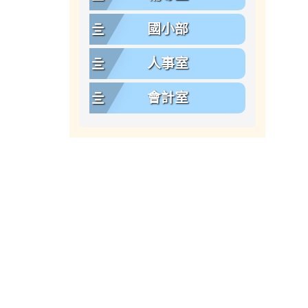
國小部
人事室
會計室