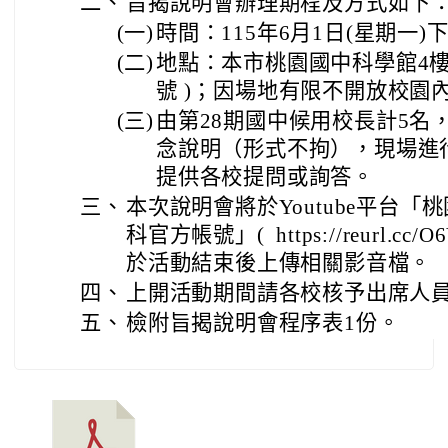
二、
旨揭說明會辦理期程及方式如下
(一)
時間：115年6月1日(星期一)
(二)
地點：本市桃園國中科學館4
號 )；因場地有限不開放校園
(三)
由第28期國中候用校長計5名
念說明（形式不拘），現場進
提供各校提問或詢答。
三、
本次說明會將於Youtube平台
科官方帳號」( https://reurl.cc/
於活動結束後上傳相關影音檔。
四、
上開活動期間請各校核予出席人
五、
檢附旨揭說明會程序表1份。