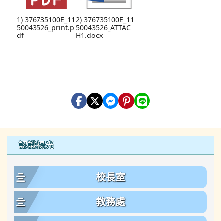
1) 376735100E_11
2) 376735100E_11
50043526_print.p
50043526_ATTAC
df
H1.docx
左邊區域內容
認識楊光
校長室
教務處