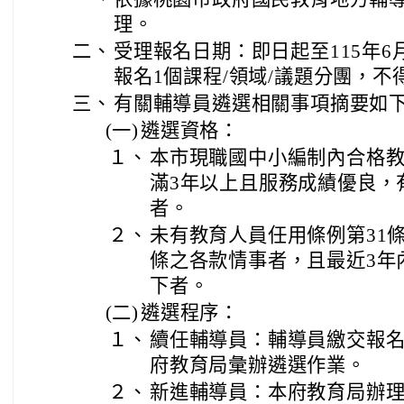
理。
二、
受理報名日期：即日起至115年6月
報名1個課程/領域/議題分團，不
三、
有關輔導員遴選相關事項摘要如下
(一)
遴選資格：
１、
本市現職國中小編制內合格
滿3年以上且服務成績優良，
者。
２、
未有教育人員任用條例第31條
條之各款情事者，且最近3年
下者。
(二)
遴選程序：
１、
續任輔導員：輔導員繳交報
府教育局彙辦遴選作業。
２、
新進輔導員：本府教育局辦