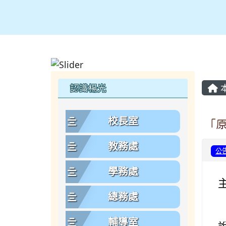
主
左邊區域內容
認識楊光
校長室
「
教務處
公
學務處
總務處
輔導室