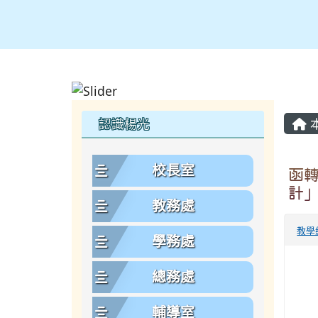
主
左邊區域內容
認識楊光
校長室
函
計
教務處
教學
學務處
總務處
輔導室