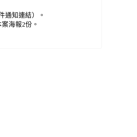
件通知連結）。
本案海報2份。