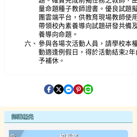
題。確實完成前揭任務之教師，
量命題種子教師證書。優良試題
團雲端平台，供教育現場教師使
帶領校內素養導向試題研發共備
養導向命題。
六、
參與各場次活動人員，請學校本
動適逢例假日，得於活動結束2年
予補休。
左邊區域內容
認識楊光
校長室