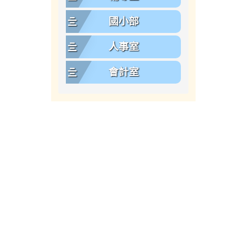
國小部
人事室
會計室