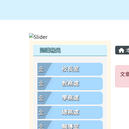
主
左邊區域內容
認識楊光
文
校長室
文
教務處
學務處
總務處
輔導室