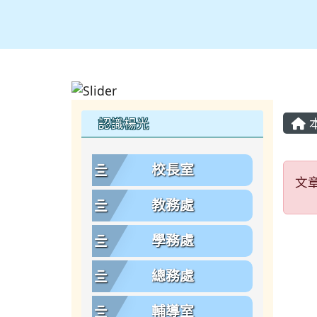
主
左邊區域內容
認識楊光
文
校長室
文
教務處
學務處
總務處
輔導室