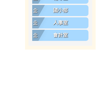
國小部
人事室
會計室