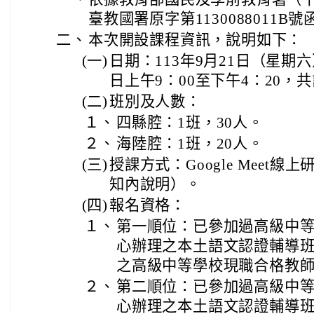
臺教國署原字第1130088011B
二、
本次開設課程資訊，說明如下：
(一)
日期：113年9月21日（星期
日上午9：00至下午4：20，共
(二)
班別及人數：
１、
四縣腔：1班，30人。
２、
海陸腔：1班，20人。
(三)
授課方式：Google Meet
知內說明）。
(四)
報名資格：
１、
第一順位：已參加過高級中
心辦理之本土語文認證輔導
之高級中等學校現職合格教
２、
第二順位：已參加過高級中
心辦理之本土語文認證輔導