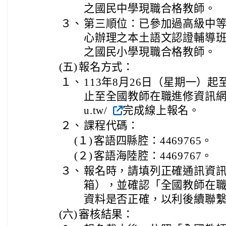
之國民中學現職合格教師。
３、
第三順位：已參加過高級中
心辦理之本土語文認證輔導
之國民小學現職合格教師。
(五)
報名方式：
１、
113年8月26日（星期一）起
止至全國教師在職進修資訊網https:/
u.tw/
完成線上報名。
２、
課程代碼：
(１)
客語四縣腔：4469765。
(２)
客語海陸腔：4469767。
３、
報名時，請填列正確通訊資
箱），並確認「全國教師在
資料是否正確，以利後續聯
(六)
審核結果：