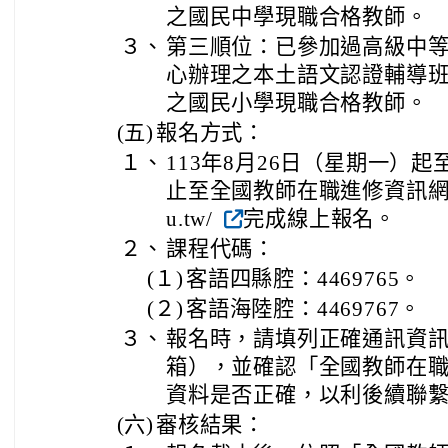
之國民中學現職合格教師。
３、
第三順位：已參加過高級中
心辦理之本土語文認證輔導
之國民小學現職合格教師。
(五)
報名方式：
１、
113年8月26日（星期一）起
止至全國教師在職進修資訊網https:/
u.tw/
完成線上報名。
２、
課程代碼：
(１)
客語四縣腔：4469765。
(２)
客語海陸腔：4469767。
３、
報名時，請填列正確通訊資
箱），並確認「全國教師在
資料是否正確，以利後續聯
(六)
審核結果：