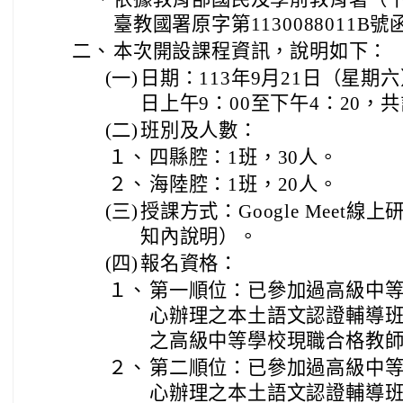
臺教國署原字第1130088011B
二、
本次開設課程資訊，說明如下：
(一)
日期：113年9月21日（星期
日上午9：00至下午4：20，共
(二)
班別及人數：
１、
四縣腔：1班，30人。
２、
海陸腔：1班，20人。
(三)
授課方式：Google Meet
知內說明）。
(四)
報名資格：
１、
第一順位：已參加過高級中
心辦理之本土語文認證輔導
之高級中等學校現職合格教
２、
第二順位：已參加過高級中
心辦理之本土語文認證輔導