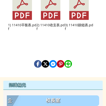
1) 11410平衡表.pd
2) 11410收支表.pd
3) 11410餘絀表.pd
f
f
f
左邊區域內容
認識楊光
校長室