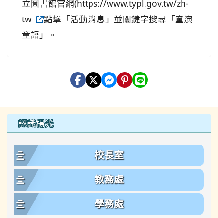
立圖書館官網(https://www.typl.gov.tw/zh-
tw
點擊「活動消息」並關鍵字搜尋「童演
童語」。
左邊區域內容
認識楊光
校長室
教務處
學務處