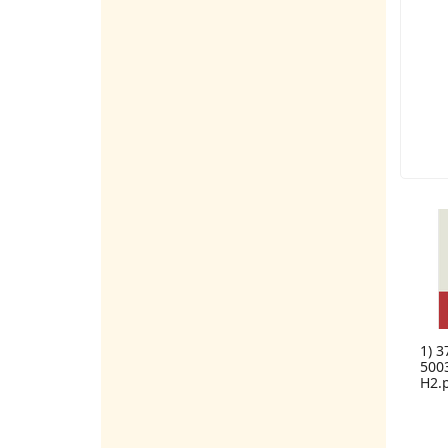
1) 
500
H2.