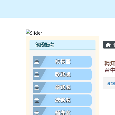
主
左邊區域內容
認識楊光
校長室
轉
育
教務處
教學
學務處
總務處
輔導室