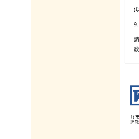
(
9
請
1)
聘教