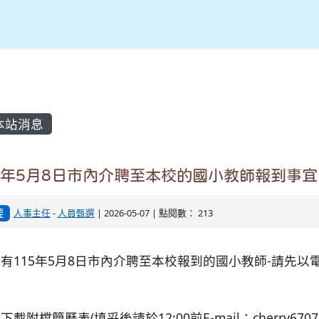
內容區域
本站消息
5年5月8日市內介聘至本校的國小教師報到事宜
要
人事主任
-
人員甄選
| 2026-05-07 | 點閱數： 213
有115年5月8日市內介聘至本校報到的國小教師-請先以電話0
繫
下載附檔簡歷表(填妥後請於12:00前E-mail：cherry67072