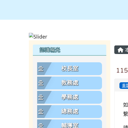
主
左邊區域內容
認識楊光
校長室
11
教務處
重
學務處
如
總務處
輔導室
請