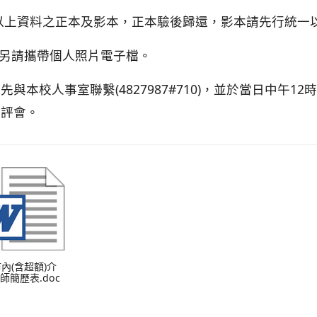
以上資料之正本及影本，正本驗後歸還，影本請先行統一以 
.另請攜帶個人照片電子檔。
先與本校人事室聯繫(4827987#710)，並於當日中午
12
教評會。
 市內(含超額)介
師簡歷表.doc