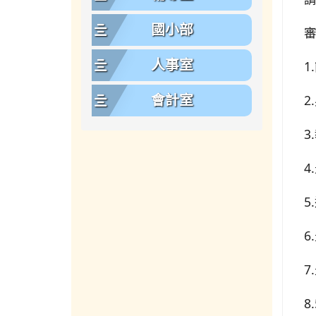
國小部
審
人事室
1
2
會計室
3
4
5
6
7
8