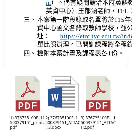
m
）。倘有疑問請洽本府英語
英資中心）王郁涵老師，TEL：03
三、
本案第一階段錄取名單將於115年
資中心函文各錄取教師學校，並
址：
https://etrc.tyc.edu.tw/in
單比照辦理。已開訓課程將全程
四、
檢附本案計畫及課程表各1份。
1) 376735100E_11
2) 376735100E_11
3) 376735100E_11
500379151_print.
500379151_ATTAC
500379151_ATTAC
pdf
H3.docx
H2.pdf