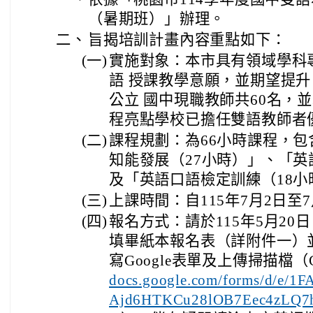
（暑期班）」辦理。
二、
旨揭培訓計畫內容重點如下：
(一)
實施對象：本市具有領域學科
語 授課教學意願，並期望提
公立 國中現職教師共60名，
程亮點學校已擔任雙語教師者
(二)
課程規劃：為66小時課程，
知能發展（27小時）」、「英
及「英語口語檢定訓練（18小
(三)
上課時間：自115年7月2日至7
(四)
報名方式：請於115年5月20
填畢紙本報名表（詳附件一）
寫Google表單及上傳掃描檔（G
docs.google.com/forms/d/e/
Ajd6HTKCu28lOB7Eec4zLQ7h