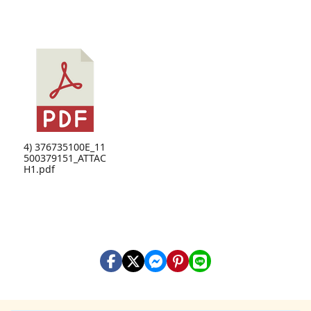
4) 376735100E_11
500379151_ATTAC
H1.pdf