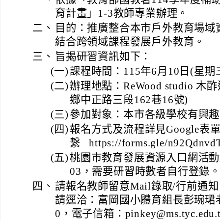
育計畫」1-3教師專業辦理。
二、
目的：推廣整合本市戶外教育場域
結合跨領域課程發展戶外教育。
三、
旨揭研習資訊如下：
(一)
課程時間：115年6月10日(星期三) 1
(二)
辦理地點：ReWood studio
鄉中正路三段162巷16號)
(三)
參加對象：本市各級學校有興趣
(四)
報名方式及流程詳見Google
繫 https://forms.gle/n92Qdnv
(五)
桃園市教育發展資源入口網活動編號：
03，需要研習時數者自行登錄
四、
請報名教師留意Mail錄取/行前通
請逕洽：富岡國小體育組長彭琬珺老師（
0，電子信箱：pinkey@ms.tyc.edu.