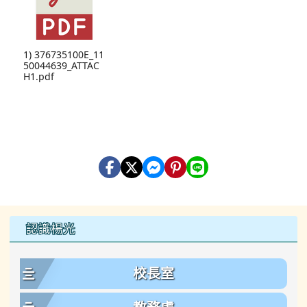
1) 376735100E_11
50044639_ATTAC
H1.pdf
左邊區域內容
認識楊光
校長室