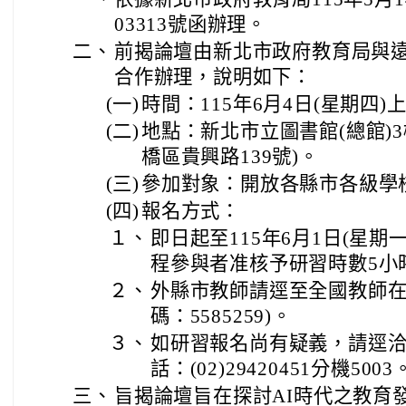
03313號函辦理。
二、
前揭論壇由新北市政府教育局與
合作辦理，說明如下：
(一)
時間：115年6月4日(星期四)
(二)
地點：新北市立圖書館(總館)
橋區貴興路139號)。
(三)
參加對象：開放各縣市各級學
(四)
報名方式：
１、
即日起至115年6月1日(星期
程參與者准核予研習時數5小
２、
外縣市教師請逕至全國教師在
碼：5585259)。
３、
如研習報名尚有疑義，請逕
話：(02)29420451分機5003
三、
旨揭論壇旨在探討AI時代之教育