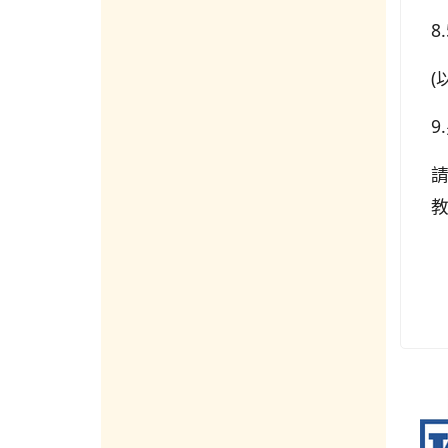
8
(
9
請