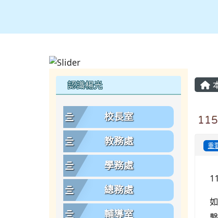
主
左邊區域內容
認識楊光
校長室
11
教務處
重
學務處
1
總務處
如
輔導室