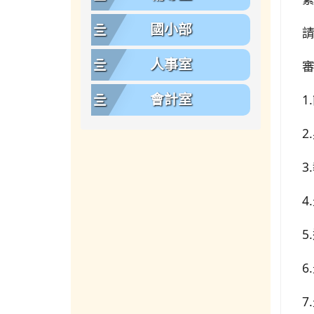
國小部
請
人事室
審
1
會計室
2
3
4
5
6
7