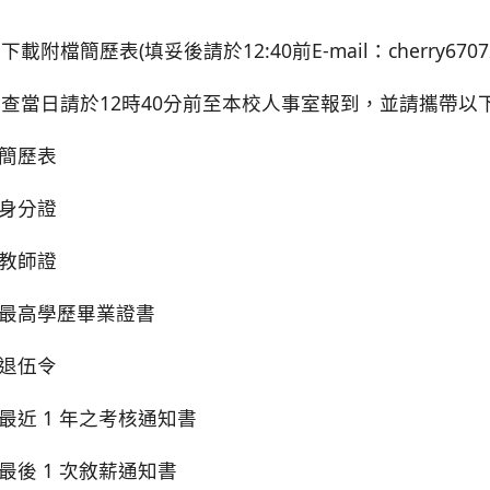
下載附檔簡歷表(填妥後請於12:40前E-mail：cherry67072
查當日請於12時40分前至本校人事室報到，並請攜帶以下
.簡歷表
.身分證
.教師證
.最高學歷畢業證書
.退伍令
.最近 1 年之考核通知書
.最後 1 次敘薪通知書