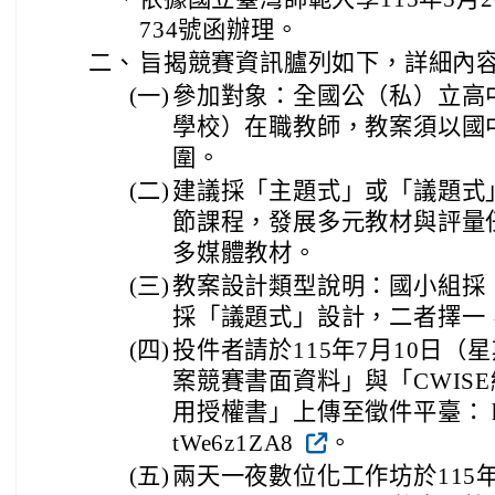
734號函辦理。
二、
旨揭競賽資訊臚列如下，詳細內
(一)
參加對象：全國公（私）立高
學校）在職教師，教案須以國
圍。
(二)
建議採「主題式」或「議題式
節課程，發展多元教材與評量
多媒體教材。
(三)
教案設計類型說明：國小組採
採「議題式」設計，二者擇一
(四)
投件者請於115年7月10日（
案競賽書面資料」與「CWIS
用授權書」上傳至徵件平臺： https:/
tWe6z1ZA8
。
(五)
兩天一夜數位化工作坊於115年