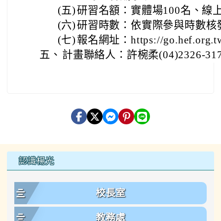
(五)
研習名額：實體場100名、線上
(六)
研習時數：依實際參與時數核
(七)
報名網址：https://go.hef.org.t
五、
計畫聯絡人：許椀柔(04)2326-3170/
左邊區域內容
認識楊光
校長室
教務處