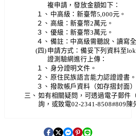
複申請，發放金額如下：
１、
中高級：新臺幣5,000元。
２、
高級：新臺幣2萬元。
３、
優級：新臺幣3萬元。
４、
備註：中高級需聽說、讀寫
(四)
申請方式：備妥下列資料至lok
證測驗網進行上傳：
１、
身分證明文件。
２、
原住民族語言能力認證證書
３、
撥款帳戶資料（如存摺封面
三、
如有相關疑問，可透過電子郵件（sk24@
詢，或致電02-2341-8508#809