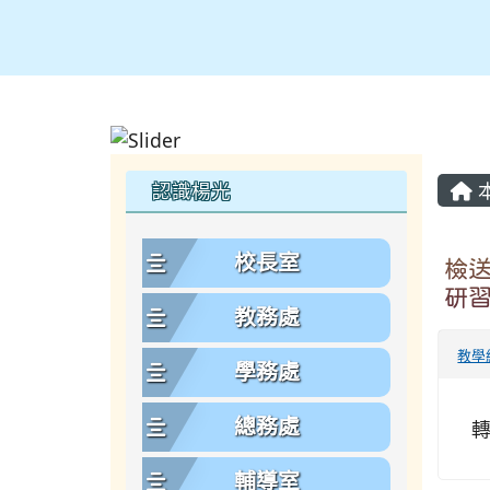
主
左邊區域內容
認識楊光
校長室
檢
研習
教務處
教學
學務處
總務處
輔導室