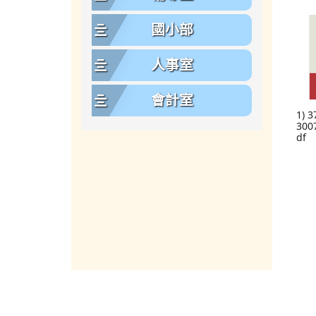
國小部
人事室
會計室
1) 
300
df