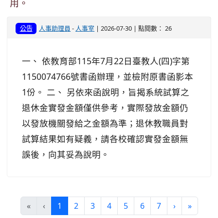
用。
公告
人事助理員
-
人事室
| 2026-07-30 | 點閱數： 26
一、 依教育部115年7月22日臺教人(四)字第
1150074766號書函辦理，並檢附原書函影本
1份。 二、 另依來函說明，旨揭系統試算之
退休金實發金額僅供參考，實際發放金額仍
以發放機關發給之金額為準；退休教職員對
試算結果如有疑義，請各校確認實發金額無
誤後，向其妥為說明。
(目前頁次)
下一頁
最後頁
«
‹
1
2
3
4
5
6
7
›
»