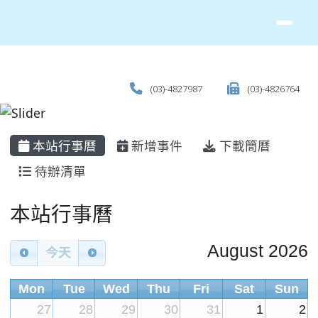
(03)-4827987
(03)-4826764
主內容區域
本站行事曆
新增事件
下載簡曆
待辦清單
Calendar
本站行事曆
August 2026
今天
Mon
Tue
Wed
Thu
Fri
Sat
Sun
27
28
29
30
31
1
2