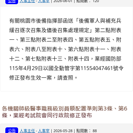
公告
人事主任
-
人事室
| 2026-06-01 | 點閱數： 120
有關桃園市後備指揮部函送「後備軍人與補充兵
緩召逐次召集及儘後召集處理規定」第二點附表
一、第三點附表二至附表四、第五點附表五、附
表六、附表八至附表十、第六點附表十一、附表
十二、第七點附表十三、附表十四，業經國防部
115年4月29日以國全動管字第11554047461號令
修正發布生效一案，請查照。
各機關師級醫事職務級別員額配置準則第3條、第6
條，業經考試院會同行政院修正發布
公告
人事主任
-
人事室
| 2026-05-28 | 點閱數： 88